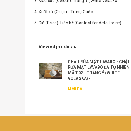
3. Màu sắc (Colour): Trắng Ý (White Volaska)
4. Xuất xứ (Origin): Trung Quốc
5. Giá (Price): Liên hệ (Contact for detail price)
Viewed products
CHẬU RỬA MẶT LAVABO - CHẬU
RỬA MẶT LAVABO ĐÁ TỰ NHIÊN 
MÃ T02 - TRẮNG Ý (WHITE
VOLASKA) -
Liên hệ