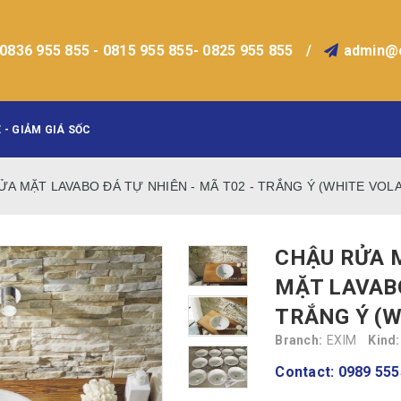
0836 955 855 - 0815 955 855- 0825 955 855
/
admin@
 - GIẢM GIÁ SỐC
A MẶT LAVABO ĐÁ TỰ NHIÊN - MÃ T02 - TRẮNG Ý (WHITE VOLA
CHẬU RỬA 
MẶT LAVABO
TRẮNG Ý (W
Branch:
EXIM
Kind:
Contact: 0989 555