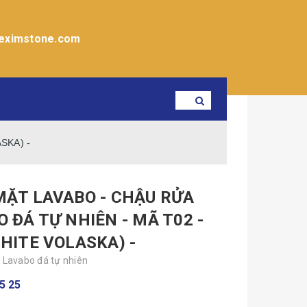
eximstone.com
SKA) -
MẶT LAVABO - CHẬU RỬA
 ĐÁ TỰ NHIÊN - MÃ T02 -
HITE VOLASKA) -
Lavabo đá tự nhiên
5 25