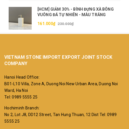
[HCM] GIẢM 30% - BÌNH ĐỰNG XÀ BÔNG
VUÔNG ĐÁ TỰ NHIÊN - MÀU TRẮNG
161.000₫
230.000₫
VIETNAM STONE IMPORT EXPORT JOINT STOCK
COMPANY
Hanoi Head Office:
B01-L10 Villa, Zone A, Duong Noi New Urban Area, Duong Noi
Ward, Ha Noi
Tel: 0989 5555 25
Hochiminh Branch:
No 2, Lot J8, DD12 Street, Tan Hung Thuan, 12 Dist
Tel: 0989
5555 25