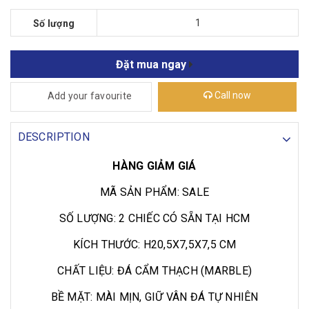
Số lượng
Đặt mua ngay
Call now
Add your favourite
DESCRIPTION
HÀNG GIẢM GIÁ
MÃ SẢN PHẨM: SALE
SỐ LƯỢNG: 2 CHIẾC CÓ SẴN TẠI HCM
KÍCH THƯỚC: H20,5X7,5X7,5 CM
CHẤT LIỆU: ĐÁ CẨM THẠCH (MARBLE)
BỀ MẶT: MÀI MỊN, GIỮ VÂN ĐÁ TỰ NHIÊN