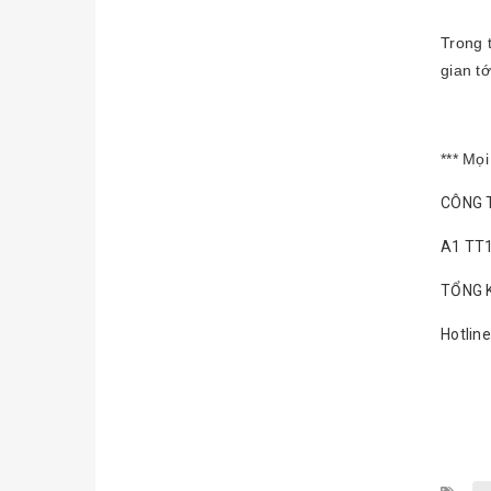
Trong 
gian t
*** Mọi 
CÔNG 
A1 TT1
TỔNG K
Hotlin