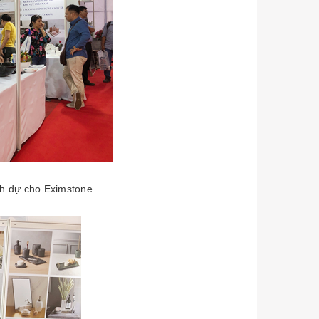
nh dự cho Eximstone