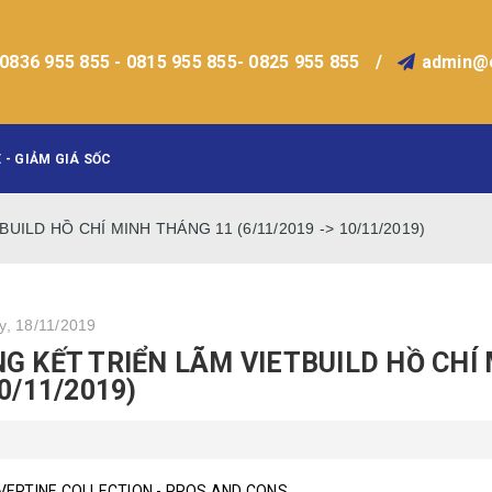
0836 955 855 - 0815 955 855- 0825 955 855
/
admin@
 - GIẢM GIÁ SỐC
UILD HỒ CHÍ MINH THÁNG 11 (6/11/2019 -> 10/11/2019)
, 18/11/2019
G KẾT TRIỂN LÃM VIETBUILD HỒ CHÍ 
10/11/2019)
VERTINE COLLECTION - PROS AND CONS