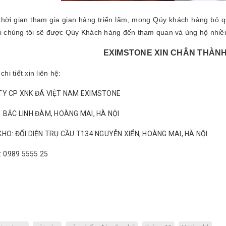
thời gian tham gia gian hàng triển lãm, mong Qúy khách hàng bỏ qu
ới chúng tôi sẽ được Qúy Khách hàng đến tham quan và ủng hộ nhiề
EXIMSTONE XIN CHÂN THÀNH
chi tiết xin liên hệ:
TY CP XNK ĐÁ VIỆT NAM EXIMSTONE
 BẮC LINH ĐÀM, HOÀNG MAI, HÀ NỘI
HO: ĐỐI DIỆN TRỤ CẦU T134 NGUYỄN XIỂN, HOÀNG MAI, HÀ NỘI
e: 0989 5555 25