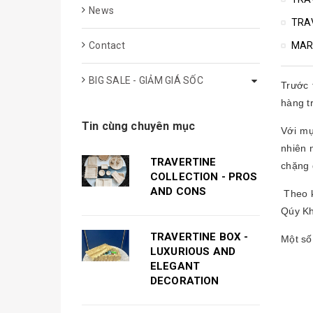
News
TRA
Contact
MAR
BIG SALE - GIẢM GIÁ SỐC
Trước 
hàng t
Tin cùng chuyên mục
Với mụ
nhiên 
TRAVERTINE
chặng 
COLLECTION - PROS
AND CONS
Theo k
Qúy Kh
TRAVERTINE BOX -
Một số
LUXURIOUS AND
ELEGANT
DECORATION