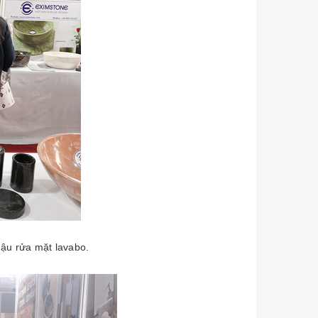
ậu rửa mặt lavabo.