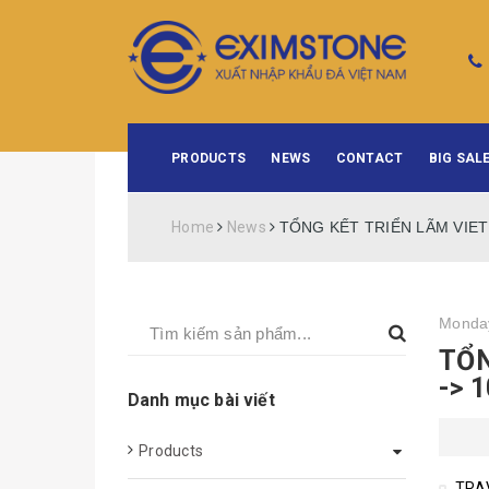
PRODUCTS
NEWS
CONTACT
BIG SALE
Home
News
TỔNG KẾT TRIỂN LÃM VIETB
Monday
TỔN
-> 
Danh mục bài viết
Products
TRA