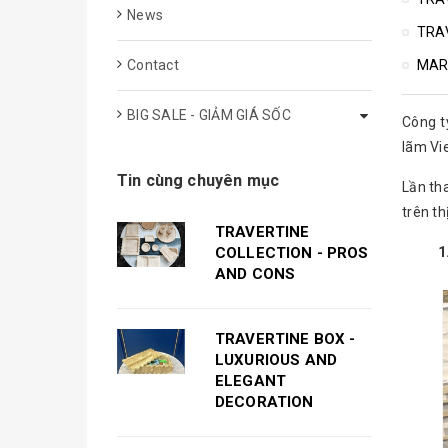
News
TRA
Contact
MAR
BIG SALE - GIẢM GIÁ SỐC
Công t
lãm Vi
Tin cùng chuyên mục
Lần th
trên th
TRAVERTINE
COLLECTION - PROS
1. Chậ
AND CONS
TRAVERTINE BOX -
LUXURIOUS AND
ELEGANT
DECORATION