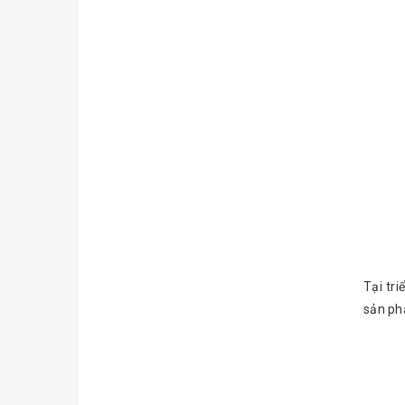
Đặc
Tại tr
sản ph