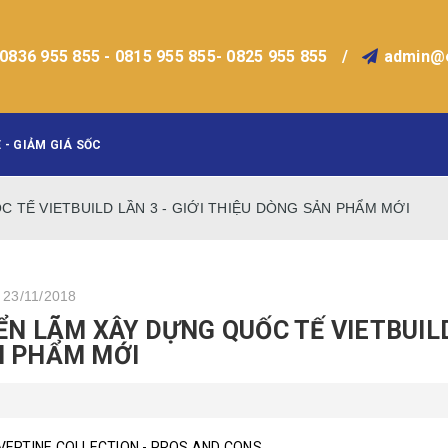
0836 955 855 - 0815 955 855- 0825 955 855
/
admin@
 - GIẢM GIÁ SỐC
 TẾ VIETBUILD LẦN 3 - GIỚI THIỆU DÒNG SẢN PHẨM MỚI
, 23/11/2018
ỂN LÃM XÂY DỰNG QUỐC TẾ VIETBUILD
N PHẨM MỚI
VERTINE COLLECTION - PROS AND CONS