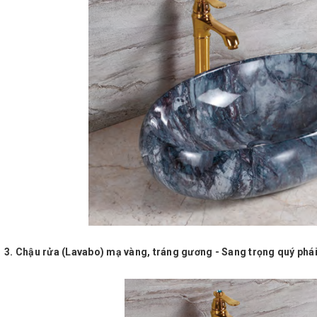
ậu rửa (Lavabo) mạ vàng, tráng gương - Sang trọng quý phá