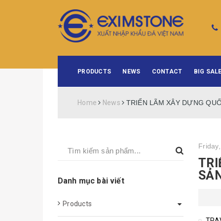
PRODUCTS
NEWS
CONTACT
BIG SALE
Home
News
TRIỂN LÃM XÂY DỰNG QUỐC
Friday
TRI
SẢ
Danh mục bài viết
Products
TRA