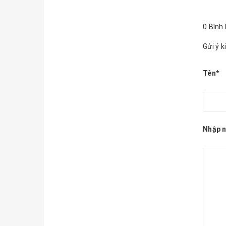
0 Bình 
Gửi ý k
Tên*
Nhập n